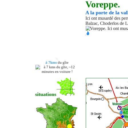
Voreppe.
A la porte de la val
Ici ont musardé des per
Balzac, Choderlos de La
.
.
à
7kms
du gîte
situations