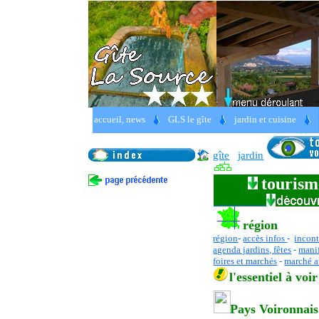
Lovée au creux de la vallé
accueil, news
GLS le gîte
jardin et cuisine
Grenoble, Voiron, Voreppe, 
gîte
jardin
tourism
région
région
-
accès infos
-
incon
agenda jardins, fêtes
-
manif
foires et marchés
-
marché a
l
'essentiel
à voir
Pays Voironnais