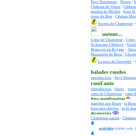
Pays Voironnais
-
Voiron
-
M
Château de Virieu
-
Châtea
moulin de Michel
-
foire S
route du Bret
-
Chalais Mon
Secrets de Chartreuse
autour...
Cœur de Chartreuse
-
C
œur 
St Antoine l'Abbaye
-
Vizil
Beauvoir en Royans
-
Aigu
Monastère de Brou
-
Chemi
La noix de Grenoble
>
balades randos
introduction
-
Pays Voironn
rand'auto
introduction
-
choix
-
rout
cœur de Chartreuse
-
cœur d
fêtes
, manifestations
marchés aux fleurs
-
la Bea
foire aux chèvres
-
la St Jea
découvertes
Chartreuse nature
-
Chartre
activités
visiter, voir, f