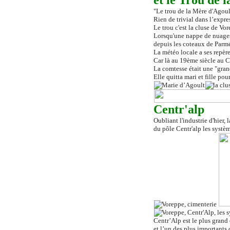
et le Trou de 
"Le trou de la Mère d'Agoul
Rien de trivial dans l’expre
Le trou c'est la cluse de Vor
Lorsqu'une nappe de nuages
depuis les coteaux de Parmén
La météo locale a ses repère
Car là au 19ème siècle au C
La comtesse était une "gra
Elle quitta mari et fille po
Centr'alp
Oubliant l'industrie d'hier
du pôle Centr'alp les systè
Centr’Alp
est
le plus grand
et l’un des plus importants