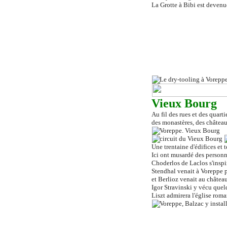
La Grotte à Bibi est devenu
Vieux Bourg
Au fil des rues et des quart
des monastères, des château
Une trentaine d'édifices et
Ici ont musardé des personn
Choderlos de Laclos s'insp
Stendhal venait à Voreppe po
et Berlioz venait au châtea
Igor Stravinski y vécu que
Liszt admirera l'église roma