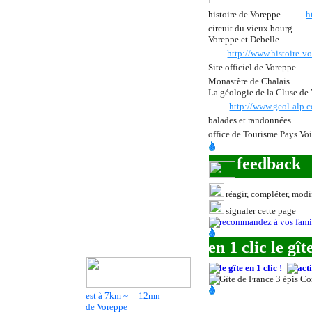
histoire de Voreppe
h
circuit du vieux bourg
Voreppe et Debelle
http://www.histoire-v
Site officiel de Voreppe
Monastère de Chalais
La géologie de la Cluse de
http://www.geol-alp.c
balades et randonnées
office de Tourisme Pays V
feedback
réagir, compléter, modif
signaler cette page
en 1 clic le gît
est à 7km ~
12
mn
de Voreppe