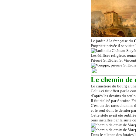
Le jardin à la française du
C
Propriété privée il se visit
Les édifices religieux rem
Prieuré St Didier, St Vince
Le chemin de c
Le cimetière du bourg a une
Celui-ci fut offert par la c
d’après les dessins du scul
Il fut réalisé par Antoine-F
C'est un des rares chemins d
et le seul dont le dernier p
Cette stèle avait été oublié
puis installée par la suite c
Dans le silence des futaies 