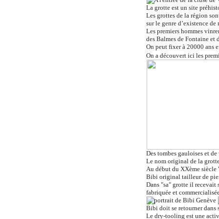
La grotte est un site préhi
Les grottes de la région so
sur le genre d’existence de n
Les premiers hommes vinrent 
des Balmes de Fontaine et d
On peut fixer à 20000 ans e
On a découvert ici les premi
Des tombes gauloises et de 
Le nom original de la grotte
Au début du XXème siècle "
Bibi original tailleur de pi
Dans "sa" grotte il recevait
fabriquée et commercialisée
Bibi doit se retourner dans 
Le dry-tooling est une acti