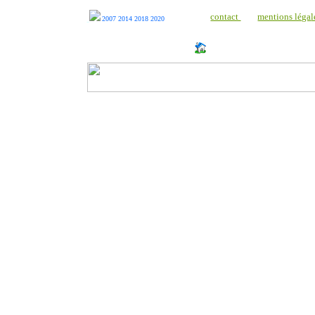
contact
mentions léga
l
2007 2014 2018 2020
http://www.milonic.com/dm.php