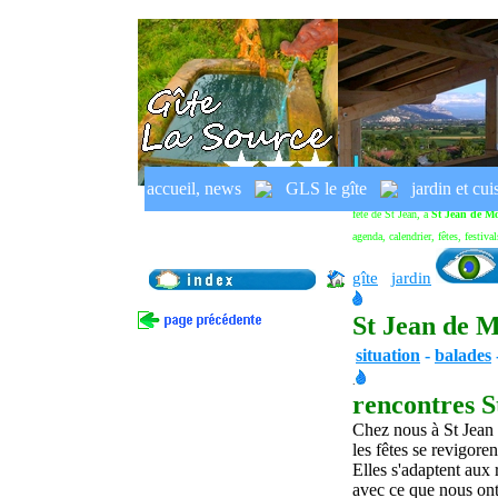
accueil, news
GLS le gîte
jardin et cui
fête de St Jean, à
St Jean de M
agenda, calendrier, fêtes, festiva
gîte
jardin
St Jean de M
situation
-
balades
.
rencontres S
Chez nous à St Jean 
les fêtes se revigor
Elles s'adaptent aux 
avec ce que nous ont 