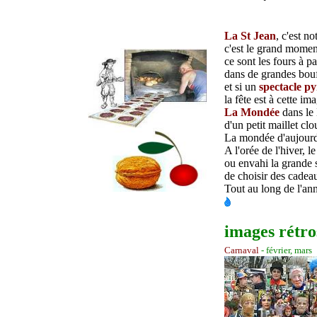
La St Jean
, c'est no
c'est le grand moment
ce sont les fours à p
dans de grandes bouff
et si un
spectacle p
la fête est à cette im
La Mondée
dans le
d'un petit maillet clo
La mondée d'aujourd'
A l'orée de l'hiver, 
ou envahi la grande s
de choisir des cadeau
Tout au long de l'an
images rétros
Carnaval
- février, mars