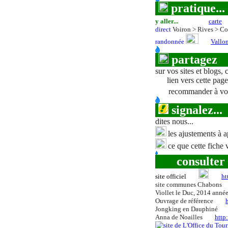
pratique...
y aller...
carte
direct
Voiron > Rives > Co
randonnée
Vallo
partage
z
sur vos sites et blogs, c
lien vers cette page
recommander à vo
signale
z
...
dites nous...
les ajustements à a
ce que cette fiche 
consulter
site officiel
ht
site communes Chabons
Viollet le Duc, 2014 anné
Ouvrage de référence
Jongking en Dauphiné
Anna de Noailles
http