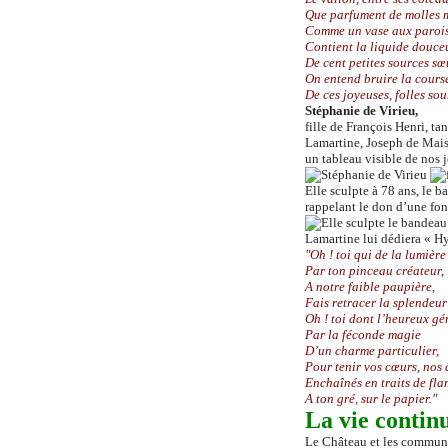
Que parfument de molles 
Comme un vase aux paroi
Contient la liquide douce
De cent petites sources sœ
On entend bruire la cours
De ces joyeuses, folles sou
Stéphanie de Virieu,
f
ille de François Henri, tan
Lamartine
,
Joseph de Mais
un tableau visible de nos 
Elle sculpte à 78 ans, le 
rappelant le don d’une fon
Lamartine lui dédiera « 
"Oh ! toi qui de la lumière
Par ton pinceau créateur,
A notre faible paupière,
Fais retracer la splendeur
Oh ! toi dont l’heureux gé
Par la féconde magie
D’un charme particulier,
Pour tenir vos cœurs, nos
Enchaînés en traits de fl
A ton gré, sur le papier."
L
a vie continu
Le Château et les communs