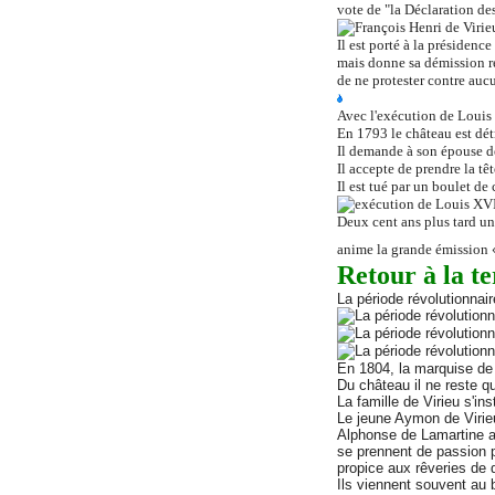
vote de "la Déclaration de
Il est porté à la présidenc
mais donne sa démission re
de ne protester contre auc
Avec l'exécution de Louis 
En 1793 le château est détr
Il
demande à son épouse de 
Il
accepte de prendre la têt
Il est tué par un boulet de
Deux cent ans plus tard un
anime la grande émission «
Retour à la te
La période révolutionnai
En 1804, la marquise de 
Du château il ne reste qu
La famille de Virieu s'i
Le jeune Aymon de Virieu
Alphonse de Lamartine a
se prennent de passion 
propice aux rêveries de 
Ils viennent souvent au 