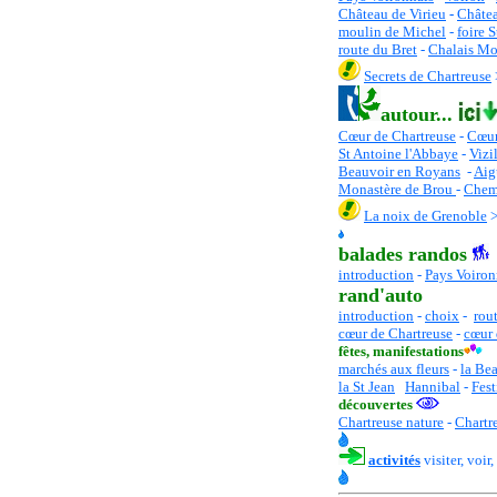
Château de Virieu
-
Châte
moulin de Michel
-
foire 
route du Bret
-
Chalais Mo
Secrets de Chartreuse
autour...
Cœur de Chartreuse
-
C
œur
St Antoine l'Abbaye
-
Vizi
Beauvoir en Royans
-
Aig
Monastère de Brou
-
Chemi
La noix de Grenoble
balades randos
introduction
-
Pays Voiron
rand'auto
introduction
-
choix
-
rou
cœur de Chartreuse
-
cœur 
fêtes
, manifestations
marchés aux fleurs
-
la Be
la St Jean
Hannibal
-
Fest
découvertes
Chartreuse nature
-
Chartr
activités
visiter, voir,