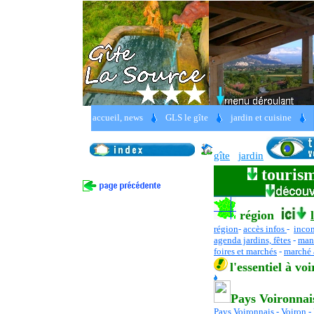
Château de Pupetières en Isère.
une 
accueil, news
GLS le gîte
jardin et cuisine
France, Rhône Alpes, Isère, Pays Vo
gîte
jardin
tourism
région
région
-
accès infos
-
inco
agenda jardins, fêtes
-
mani
foires et marchés
-
marché 
l
'essentiel
à voi
Pays Voironnai
Pays Voironnais
-
Voiron
-