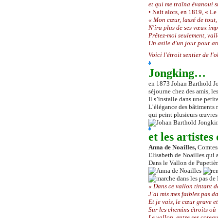
et qui me traîna évanoui su
• N
ait
alors
, en 1819, « Le
« Mon cœur, lassé de tout,
N'ira plus de ses vœux imp
Prêtez-moi seulement, val
Un asile d'un jour pour at
Voici l'étroit sentier de l
Jongking…
en 1873 Johan Barthold Jo
séjourne chez des amis, les
Il s’installe dans une pe
L’élégance des bâtiments 
qui peint plusieurs œuvres 
et les artistes
Anna de Noailles,
Comtesse
Elisabeth de Noailles qui 
Dans le Vallon de Pupetièr
« Dans ce vallon tintant d
J’ai mis mes faibles pas d
Et je vais, le cœur grave e
Sur les chemins étroits où
Le vallon, entre ses cotea