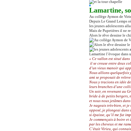
Lamartine, s
Au collège Aymon de Virie
Depuis Le Grand Lemps où v
les jeunes adolescents all
Mais de Pupetières il ne re
Alors le rêve dessine le ch
Lamartine l’évoque dans un
« Ce vallon est situé dan
il se creuse entre deux co
d’un vieux manoir qui app
Nous allions quelquefois 
ami se proposait de relever
Nous y tracions en idée de
leurs branches d’une colli
Un soir, en revenant au G
bride à de petits bergers,
et nous nous jetâmes dans 
Je nageais très-bien, et j
opposé, je plongeai dans u
si épaisse, qu’il me fut im
Je commençais à boire et 
par les cheveux et me rame
C’était Virieu, qui connais