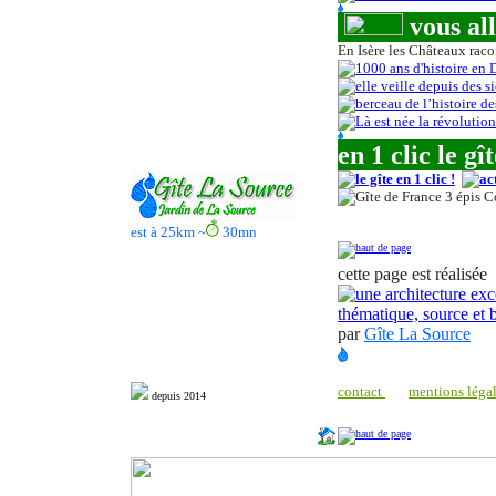
vous all
En Isère les Châteaux raco
en 1 clic le gî
est à 25km ~
30
mn
cette page est réalisée
par
Gîte La Source
contact
mentions léga
depuis 20
14
http://www.milonic.com/dm.php