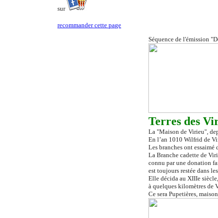
sur
recommander cette pa
ge
Séquence de l'émission "De
Terres des Vir
La "Maison de Virieu"
,
dep
En l’an 1010 Wilfrid de Vir
Les branches ont essaimé da
La Branche cadette de Viri
connu par une donation fai
est toujours restée dans le
Elle décida au XIIIe siècle
à quelques kilomètres de V
Ce sera Pupetières, maison