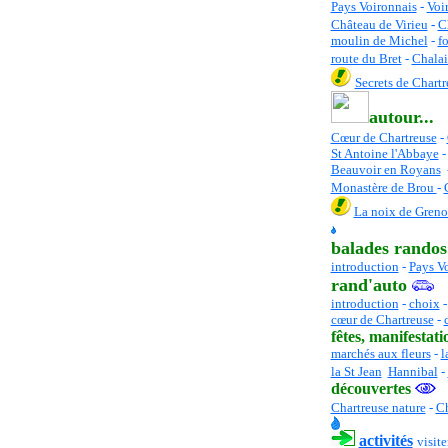
Pays Voironnais
-
Voi
Château de Virieu
-
C
moulin de Michel
-
f
route du Bret
-
Chalai
Secrets de Chartr
autour...
Cœur de Chartreuse
-
St Antoine l'Abbaye
Beauvoir en Royans
Monastère de Brou
-
La noix de Greno
balades randos
introduction
-
Pays V
rand'auto
introduction
-
choix
cœur de Chartreuse
-
fêtes
, manifestati
marchés aux fleurs
-
l
la St Jean
Hannibal
-
découvertes
Chartreuse nature
-
Ch
activités
visiter