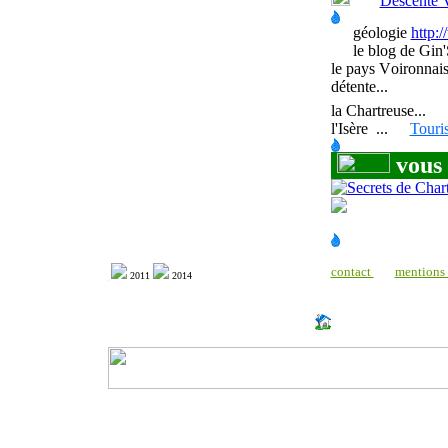
Descente 
géologie
http:
le blog de Gin
le pays
V
oironnais
détente...
la Chartreuse
...
l'Isère
...
Touri
vous 
contact
mentions 
2011
2014
http://www.milonic.com/dm.php