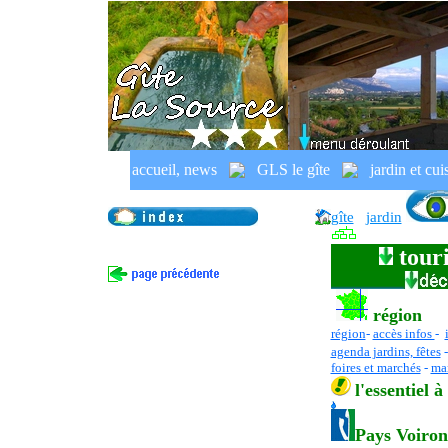
depuis La
colline de Vouise
accueil, news
GLS le gîte
jardin et cui
La Vouise,
Voiron,
Isère,
Gr
gîte
jardin
touri
région
région
-
accès infos
-
agenda jardins, fêtes
foires et marchés
-
mar
l
'essentiel
à
Pays Voiro