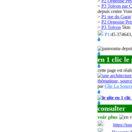
>
P2 Orgeoise Peti
>
P3 Tolvon par C
depuis centre Voir
>
P1 rue du Garat
>
P2 Orgeoise Peti
>
P3 Tolvon
5km 
P1
:45.374643
en 1 clic le 
cette page est réali
par
Gîte La Sourc
consulter
voir plus
https://to