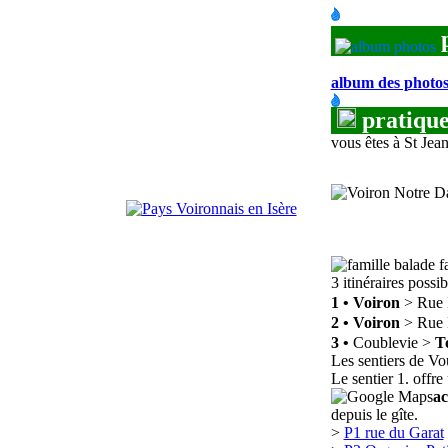
album des photo
pratique.
v
ous êtes à St Jea
balade f
3 itinéraires possi
1
•
Voiron
> Rue 
2
•
Voiron
> Rue 
3
•
Coublevie >
T
Les sentiers de Vou
Le sentier 1. offre
ac
depuis le gîte.
>
P1 rue du Garat