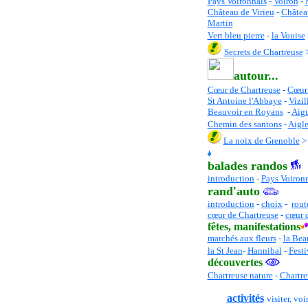
Pays Voironnais
-
Voiron
-
Château de Virieu
-
Châtea
Martin
Vert bleu pierre
-
la Vouise
Secrets de Chartreuse
autour...
Cœur de Chartreuse
-
C
œur
St Antoine l'Abbaye
-
Vizil
Beauvoir en Royans
-
Aigu
Chemin des santons
-
Aigle
La noix de Grenoble
balades randos
introduction
-
Pays Voiron
rand'auto
introduction
-
choix
-
rout
cœur de Chartreuse
-
cœur 
fêtes
, manifestations
marchés aux fleurs
-
la Bea
la St Jean
-
Hannibal
-
Festi
découvertes
Chartreuse nature
-
Chartre
activités
visiter, voir