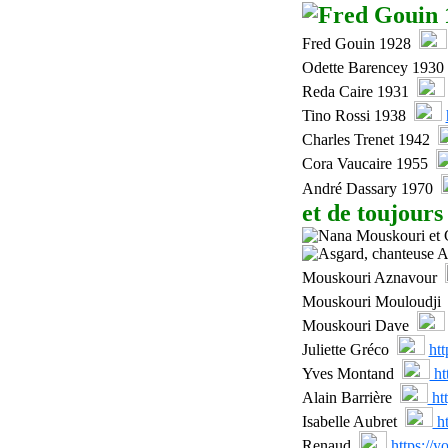
Fred Gouin 1928
Odette Barencey
1930
Reda Caire 1931
Tino Rossi 1938
Charles Trenet 1942
Cora Vaucaire 1955
André Dassary 1970
et de toujours
Mouskouri Aznavour
Mouskouri Mouloudji
Mouskouri
Dave
Juliette Gréco
ht
Yves Montand
ht
Alain Barrière
ht
Isabelle Aubret
ht
Renaud
https://