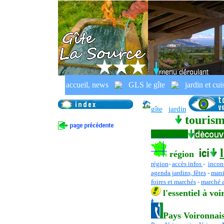
St Jean de Moirans est notre
accueil, news
GLS le gîte
jardin et cui
France, Rhône Alpes, Isère, Pays Vo
gîte
jardin
tourism
région
région
-
accès infos
-
incon
agenda jardins, fêtes
-
mani
foires et marchés
-
marché a
l
'essentiel
à voi
Pays Voironnai