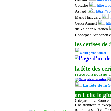
Coluche
https://y
Asgard
https://
Mario Hacquard
Geike Arnaert
ht
die Zeit der Kirschen
Bobbejaan Schoepen et
les cerises de 
ouvrir grand format
la fête
des
ceri
retrouvons nous au vil
La fête de la S
en 1 clic le gît
Gîte jardin La Source, 
Une architecture except
panorama sur 5 chaînes