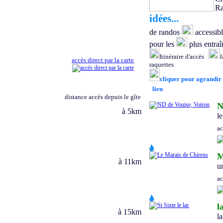
Ra
idées...
de
randos
accessibl
pour les
plus entraî
Itinéraire d'accès
f
accès direct par la carte
raquettes
cliquer pour agrandir
lien
distance accès depuis le gîte
N
à
5
km
l
e
a
M
à
11
km
u
a
l
à
15
km
la