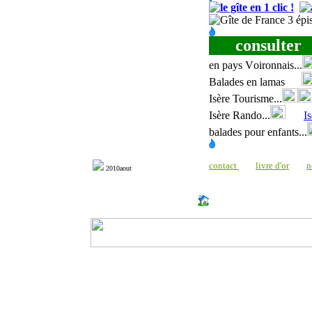
consulter
en
pays
V
oironnais...
Balades en lamas
Isère Tourisme
...
Isère Rando
...
I
balades pour enfants
...
contact
livre d'or
n
20
10aout
http://www.milonic.com/dm.php