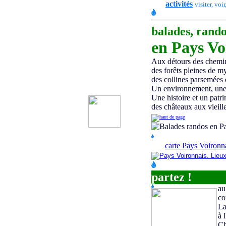
activités
visiter, voir
balades, rand
en
Pays Vo
Aux détours des chemin
des forêts pleines de my
des collines parsemées 
Un environnement, une h
Une histoire et un patr
des châteaux aux vieill
carte Pays Voironn
partez !
au
co
La
à 
Ch