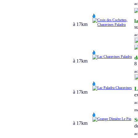
a
l
à
17
km
s
a
d
à
17
km
8
a
L
à
17
km
e
a
m
S
à
17
km
d
a