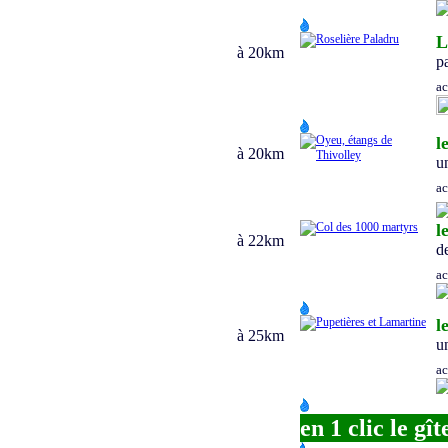
L
à
20
km
p
a
l
à
20
km
u
a
l
à
22
km
d
a
l
à
25
km
u
a
en 1 clic le gît