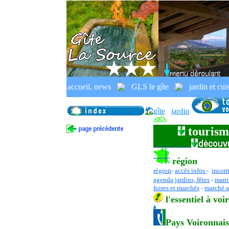
Pays Voironnais
,
balades
,
randon
accueil, news
GLS le gîte
jardin et cui
gîte rural, Voiron,
Pays Voironnais,
gîte
jardin
tourism
région
région
-
accès infos
-
incon
agenda jardins, fêtes
-
manif
foires et marchés
-
marché a
l
'essentiel
à voir
Pays Voironnais