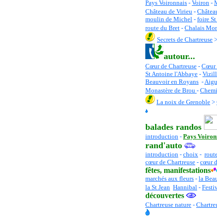
Pays Voironnais
-
Voiron
-
Château de Virieu
-
Châtea
moulin de Michel
-
foire S
route du Bret
-
Chalais Mon
Secrets de Chartreuse
autour...
Cœur de Chartreuse
-
C
œur 
St Antoine l'Abbaye
-
Vizil
Beauvoir en Royans
-
Aigu
Monastère de Brou
-
Chemi
La noix de Grenoble
>
balades randos
introduction
-
Pays Voiron
rand'auto
introduction
-
choix
-
rout
cœur de Chartreuse
-
cœur d
fêtes
, manifestations
marchés aux fleurs
-
la Bea
la St Jean
Hannibal
-
Festi
découvertes
Chartreuse nature
-
Chartre