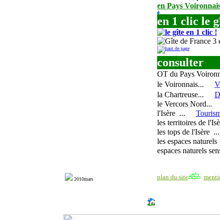
en Pays Voironnai
en 1 clic le g
consulter
OT du Pays Voironn
le Voironnais
...
V
la Chartreuse
...
D
le Vercors Nord
...
l'Isère
...
Tourism
les territoires de l'Is
les tops de l'Isère
...
les espaces naturels
espaces naturels sen
plan du site
menti
20
10mars
http://www.milonic.com/dm.php