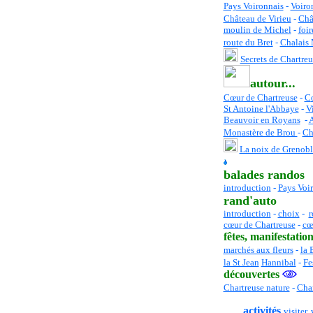
Pays Voironnais
-
Voiro
Château de Virieu
-
Châ
moulin de Michel
-
foir
route du Bret
-
Chalais
Secrets de Chartreu
autour...
Cœur de Chartreuse
-
C
St Antoine l'Abbaye
-
Vi
Beauvoir en Royans
-
A
Monastère de Brou
-
Ch
La noix de Grenobl
balades randos
introduction
-
Pays Voi
rand'auto
introduction
-
choix
-
r
cœur de Chartreuse
-
cœ
fêtes
, manifestation
marchés aux fleurs
-
la 
la St Jean
Hannibal
-
Fe
découvertes
Chartreuse nature
-
Char
activités
visiter, 