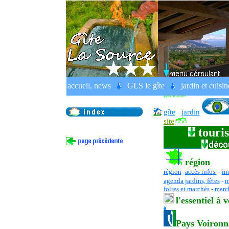
Voiron
, porte de la Chartreuse,
accueil, news
GLS le gîte
jardin et cuisin
gîte rural, France, Alpes, Daup
patrimoine
gîte
jardin
site
touris
région
région
-
accès infos
-
in
agenda jardins, fêtes
-
m
foires et marchés
-
march
l
'essentiel
à v
Pays Voironn