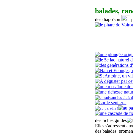
balades, ra
des diapo'son
p
d
es
fiche
s
guide
s
Elles s'adressent aux
de
s balades, prome