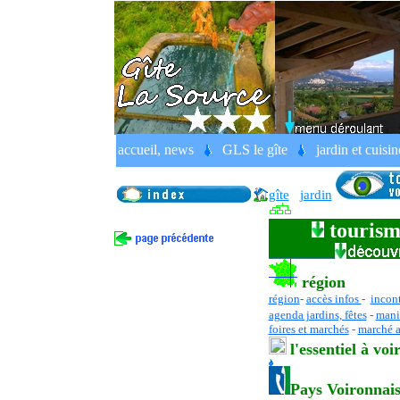
secrets de Chartreuse, Grande Chartre
accueil, news
GLS le gîte
jardin et cuisin
France, Rhône Alpes, Isère, Pays Voi
gîte
jardin
tourism
région
région
-
accès infos
-
incon
agenda jardins, fêtes
-
mani
foires et marchés
-
marché a
l
'essentiel
à voi
Pays Voironnai