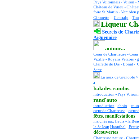
Pays Voironnais
-
Voiron
-
Château de Virieu
-
Châtea
foire St Martin
-
Vert bleu p
-
Girouette
Centralp
-
Tou
Liqueur Ch
Secrets de Chart
Aiguenoire
autour...
Cœur de Chartreuse
-
C
œur
Vizille
-
Royans Vercors
-
g
Clairette de Die
-
Bonal
-
G
Serre
La noix de Grenoble
>
balades randos
introduction
-
Pays Voironn
rand'auto
introduction
-
choix
-
rout
cœur de Chartreuse
-
cœur d
fêtes
, manifestations
marchés aux fleurs
-
la Bea
la St Jean
Hannibal
-
Festiv
découvertes
Chartreuse nature
-
Chartre