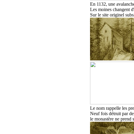
En 1132, une avalanche
L
es moines changent d'e
S
ur le site originel
subsi
L
e nom rappelle les pre
Neuf fois détruit par d
le monastère
ne prend
s