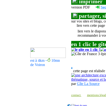
imprimer
version PDF
Sec
partager, si
sur vos sites et blogs, c
lien vers cette page
lien vers le diapor
recommander à vo
en 1 clic le gît
est à 4km ~
10
mn
de Voiron
cette page est réalisée
par
Gîte La Source
contact
mentions léga