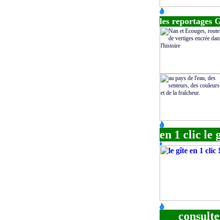
les reportages
en 1 clic le 
consulte