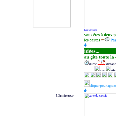
vous êtes à deux p
les cartes
Pay
idées...
au gîte toute la
durée
distan
vue
sit
cliquer pour agran
Chartreuse