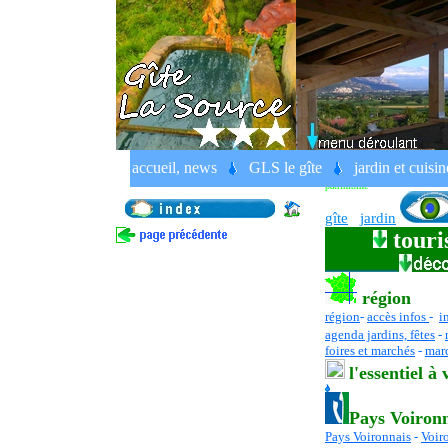
balades et randonnées en au
accueil, news
GLS le gîte
jardin et cuisin
gîte rural, France, Alpes, Dau
patrimoine
gîte
jardin
touri
région
région
-
accès infos
-
i
agenda jardins, fêtes
-
foires et marchés
-
marc
l
'essentiel
à 
Pays Voiron
Pays Voironnais
-
Voir