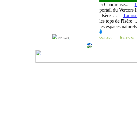
la Chartreuse
...
D
portail du Vercors 
l'Isère
...
Touris
les tops de l'Isère
..
les espaces naturel
contact
livre d'or
20
10sept
http://www.milonic.com/dm.php