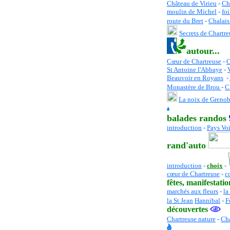
Château de Virieu
-
Ch
moulin de Michel
-
foi
route du Bret
-
Chalais
Secrets de Chartre
autour...
Cœur de Chartreuse
-
St Antoine l'Abbaye
-
Beauvoir en Royans
-
Monastère de Brou
-
C
La noix de Grenob
balades randos
introduction
-
Pays Vo
rand'auto
introduction
-
choix
-
cœur de Chartreuse
-
c
fêtes
, manifestatio
marchés aux fleurs
-
la
la St Jean
Hannibal
-
F
découvertes
Chartreuse nature
-
Cha