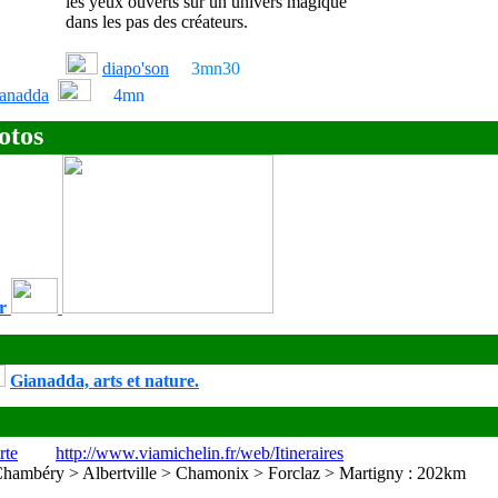
les yeux ouverts sur un univers magique
dans
les pas des créateurs.
diapo'son
3mn30
ianadda
4mn
otos
ur
Gianadda, arts et nature.
rte
http://www.viamichelin.fr/web/Itineraires
hambéry > Albertville > Chamonix > Forclaz > Martigny : 202km