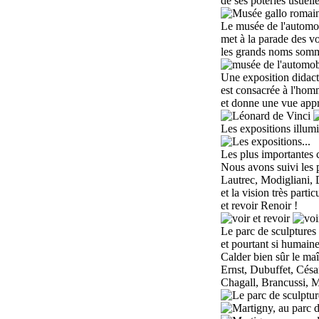
de ses poteries usuell
L
e musée de l'automob
met à la parade des vo
les grands noms somme
Une exposition didacti
est consacrée à l'hom
et donne une vue appro
L
es expositions illumi
L
es plus importantes 
N
ous
avons
suivi les
Lautrec, Modigliani, 
et la vision très parti
et revoir Renoir !
L
e parc de sculptures
et pourtant si humain
Calder bien sûr le maî
Ernst, Dubuffet, César
Chagall, Brancussi, Mi