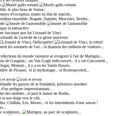
es à ses bronzes uniques.
ile, le plus beau de Suisse,
itures d'exception, toutes en état de marche..
illent ensemble: Bugatti, Daimler, Mercedes, Berliet...
que et interactive
me fascinant que fut Léonard de Vinci
fondie de l'activité de ce génie universel.
nent les sommets de l'art... et drainent des millions de visiteurs...
collections du monde viennent se revigorer à l'air de Martigny...
 pas de Gauguin... un Van Gogh redécouvert... il y eut Giacometti ,
Degas, Monnet... il y a
eu
les Saints Russes
culière de Picasso
,
et la mythologie... et Rostropovitch...
 émaille les gazons de la fondation, présences insolites
e d'un pedigree impressionnant...
tre des mobiles , et puis
le baiser de
Rodin,
 et son doigt vers le ciel
,
ro, Chillida, Ern, Moore... et les intermittents d'une saison !