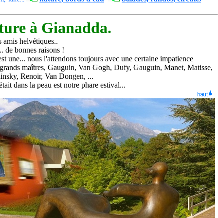
ature à Gianadda.
 amis helvétiques..
... de bonnes raisons !
est une... nous l'attendons
toujours
avec une certaine impatience
 grands maîtres,
Gauguin
, Van Gogh, Dufy, Gauguin, Manet, Matisse,
dinsky, Renoir, Van Dongen,
...
était dans la peau est notre phare estival
...