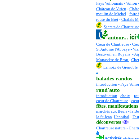
Pays Voironnais
-
Voiron
Château de Virieu
-
Châte
moulin de Michel
-
foire
route du Bret
-
Chalais M
Secrets de Chartreus
autour...
Cœur de Chartreuse
-
C
œu
St Antoine l'Abbaye
-
Viz
Beauvoir en Royans
-
Ai
Monastère de Brou
-
Chem
La noix de Grenoble
balades randos
introduction
-
Pays Voiro
rand'auto
introduction
-
choix
-
ro
cœur de Chartreuse
-
cœur
fêtes
, manifestations
marchés aux fleurs
-
la Be
la St Jean
Hannibal
-
Fes
découvertes
Chartreuse nature
-
Chart
activités
visiter, vo