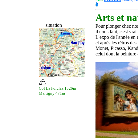
Arts et n
situation
P
our plonger chez nos
il nous faut, c'est vrai
L
'expo de l'année en 
et après l
es
rétro
s
des
Monet, Picasso, Kan
celui dont la peinture 
Col La Forclaz 1526m
Martigny 471m