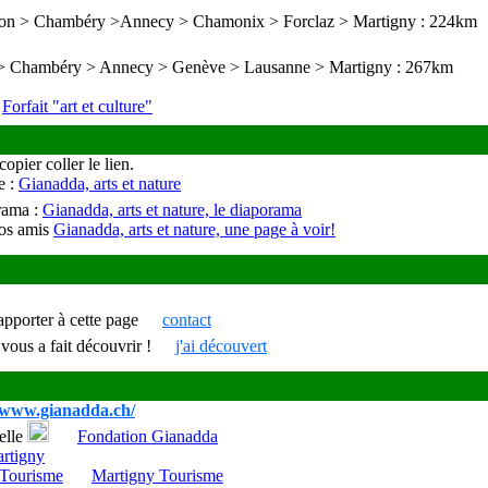
on > Chambéry >Annecy > Chamonix > Forclaz > Martigny : 224km
> Chambéry > Annecy > Genève > Lausanne > Martigny : 267km
>
Forfait "art et culture"
copier coller le lien.
e :
Gianadda, arts et nature
orama :
Gianadda, arts et nature, le diaporama
os amis
Gianadda, arts et nature, une page à voir!
apporter à cette
page
contact
 vous a fait découvrir !
j'ai découvert
//www.gianadda.ch/
elle
Fondation Gianadda
artigny
Martigny Tourisme