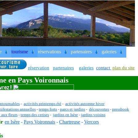
Valais Suisse, grands maîtres
..Gauguin, Van Gogh, Dufy, Gauguin, Manet, Matisse, Monet, Picasso,
e
tourisme
réservations
partenaires
galeries
Voironnais, Chartreuse, Vercors, Voiron, Grenoble,
Charavines,
Paladru
, Virieu, St jean de Moirans
réservation
partenaires
galeries
contact
plan du site
me en Pays Voironnais
ntournables
-
activités printemps été
-
activités automne hiver
ifestations annuelles
-
temps forts
-
parcs et jardins
-
découvertes
-
pressbook
 aux fleurs
-
temps des cerises
-
jardins en Isère
-
jardins voisins
ir
en Isère
-
Pays Voironnais
-
Chartreuse
-
Vercors
is