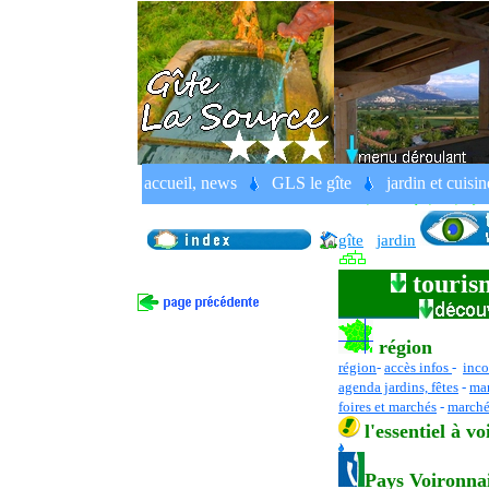
Fondation Gianadda, Martigny en 
accueil, news
GLS le gîte
jardin et cuisin
Kandinsky, Renoir
France, Rhône Alpes, Isère, Pays 
gîte
jardin
touris
région
région
-
accès infos
-
inco
agenda jardins, fêtes
-
man
foires et marchés
-
marché
l
'essentiel
à vo
Pays Voironna