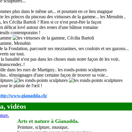
mmes plus dans le même art... et pourtant en ce lieu magique
cie les princes du pinceau des virtuoses de la gamme... les Menuhin ,
s
, les Cécilia Bartoli
?
R
ien si ce n'est peut-être la façon
um délicat lové autour des restes d'une bâtisse romaine
teuils contemporains !
de la Fondation, parcourir ses mezzanines, ses couloirs et ses gazons...
verts sur tout.
 la banalité n'est pas dans les choses mais notre façon de les voir..
 transcender..!
eille dans les rues de Martigny.. les ronds-points sculptures
us.. témoignages d'une certaine façon de trouver sa voie...
our le plaisir de l'œil !
http://www.gianadda.ch/
, vidéos
Arts et nature à Gianadda.
Peinture, sclpture, musique,