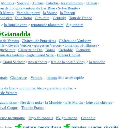
-
Moirans
-
Voreppe
-
Tullins
-
Paladru
-
les communes
-
St Jean
-
au de Longpra
-
autour du Lac Bleu
-
Sylve Bénite
-
 St Martin
-
Vert bleu pierre
-
la Vouise
-
la Tençon
-
-
onastère
-
Tour Barral
-
Girouette
Centralp
-
Tour de France
e
>
la liqueur verte
>
renommée planétaire
-
Aiguenoire
Gianadda
r de Vercors
-
C
hâteau de Pupetières
-
Château de Vaulserre
-
ille
-
Royans Vercors
-
gorges en
V
ercors
-
fontaines pétrifiantes
-
guebelette
-
Clairette de Die
-
Bonal
-
Grenoble
-
Gianadda
-
in des santons
-
Aigle Grand Serre
-
Facteur Cheval
>
Grand Séchoir
>
nos séchoirs
>
fête de la noix à Vinay
>
la mondée
nnais
-
Chartreuse
-
Vercors
-
toutes
liste accès
rapide
ute du Bret
-
tour du lac bleu
-
grand tour du lac
-
 de Vercors
aucroissant
-
fête de la noix
-
la Mondée
-
la St Martin
-
foire aux chèvres
-
tival Cirque
-
Tour de France
reuse patrimoine
-
Pays Voironnais
-
PV. gourmand
-
Grenoble
nature, bords d'eau
balades, randos, circuits
ir, faire...