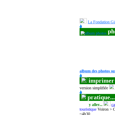
La Fondation G
ph
album des photos s
imprimer
version
simplifiée
pratique...
y aller...
ca
touristique
Voiron > C
~4h30