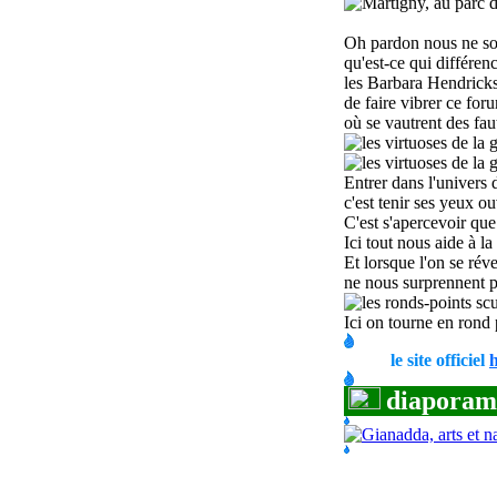
O
h pardon nous ne so
qu'est-ce qui différen
les Barbara Hendrick
de faire vibrer ce for
où se vautrent des fau
Entrer dans l'univers 
c'est tenir ses yeux ou
C
'est s'apercevoir que
Ici tout nous aide à la
Et lorsque l'on se rév
ne nous surprennent pl
I
ci on tourne en rond p
le site officiel
diaporama