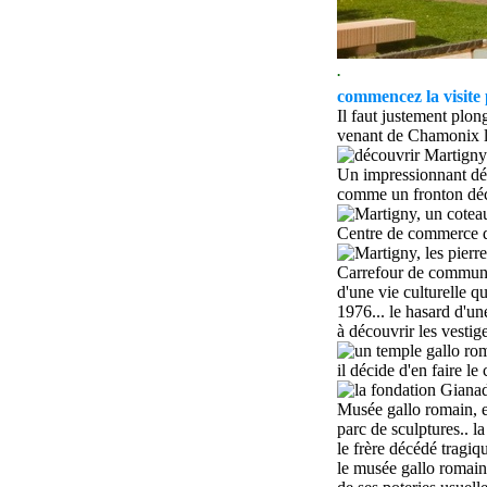
.
commence
z
la visite
Il faut justement plon
venant de Chamonix la
Un impressionnant déc
comme un fronton déco
Centre de commerce dep
Carrefour de communi
d'une vie culturelle qu
1976... le hasard d'
à découvrir les vestig
il décide d'en faire l
Mu
sée gallo romain, 
parc de sculptures.. 
le frère décédé tragiq
le musée gallo romai