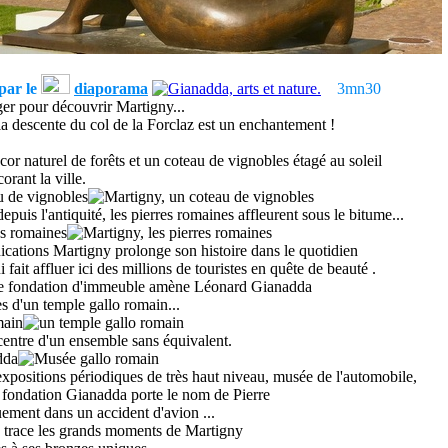
 par le
diaporama
3mn30
ger pour découvrir Martigny...
 descente du col de la Forclaz est un enchantement !
or naturel de forêts et un coteau de vignobles étagé au soleil
rant la ville.
uis l'antiquité, les pierres romaines affleurent sous le bitume...
cations Martigny prolonge son histoire dans le quotidien
i fait affluer ici des millions de touristes en quête de beauté .
une fondation d'immeuble amène Léonard Gianadda
es
d'un temple gallo romain...
e centre d'un ensemble sans équivalent
.
expositions périodiques de très haut niveau, musée de l'automobile,
la fondation Gianadda porte le nom de Pierre
uement dans un accident d'avion ...
n trace les grands moments de Martigny