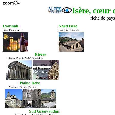
Isère, cœur
d
riche de pays
Lyonnais
Nord Isère
Lyon, Beaujolais...
Bourgoin, Crémieu
Bièvre
Vienne, Cote St André, Hauterives
Plaine Isère
Moirans, Tullins, Voreppe...
Sud Grésivaudan