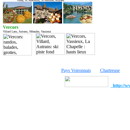
Vinay, St Marcellin, St Antoine, Royans
Vercors
Villard Lans, Autrans, Méaudre, Vassieux
Pays Voironnais
Chartreuse
http://w