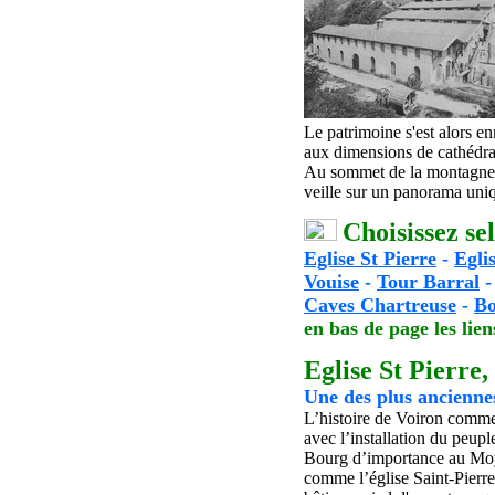
Le patrimoine s'est alors en
aux dimensions de cathédra
Au sommet de la montagne 
veille sur un panorama uni
Choisissez sel
Eglise St Pierre
-
E
gli
Vouise
-
Tour Barral
Caves Chartreuse
-
Bo
en bas de page les liens
Eglise St
Pierre,
U
ne des plus ancienne
L’histoire de Voiron commen
avec l’installation du peup
Bourg d’importance au Moy
comme l’église Saint-Pierre