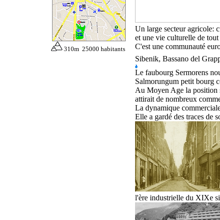
U
n large secteur agricole
:
c
et une vie culturelle de tou
C'est une communauté europ
310m 25000 habitants
Sibenik, Bassano del Grap
L
e faubourg Sermorens nous
Salmorungum petit bourg 
Au Moyen Age l
a position
attirait de nombreux comme
La dynamique commerciale e
Elle
a gardé
des
traces de s
l'
ère industrielle
du
XIXe si