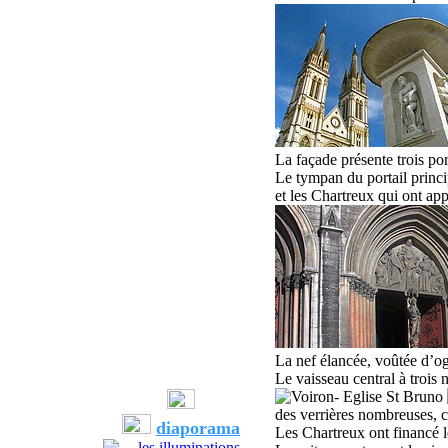
La façade
présente
trois po
Le tympan du portail princip
et les Chartreux qui ont app
La nef élancée
,
voûtée d’og
L
e vaisseau central à troi
d
es verrières nombreuses, c
diaporama
Les Chartreux ont financé l