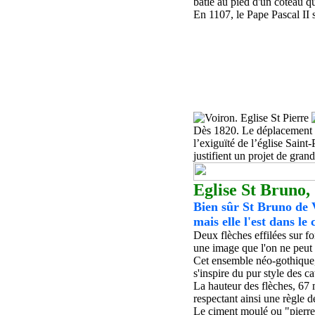
bâtie au pied d'un coteau q
En 1107, le Pape Pascal II 
Dès 1820. Le déplacement du
l’exiguïté de l’église Saint
justifient un projet de gran
Eglise St Bruno
,
Bien sûr St Bruno de V
mais elle l'est dans le
Deux flèches effilées sur fo
une image que l'on ne peut 
Cet ensemble néo-gothique
s'inspire du pur style des 
La hauteur des flèches
,
67 
respect
ant ainsi
une
règle d
Le ciment moulé ou "pierre 