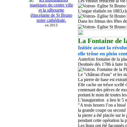
Les vitraux retracent la vie
L'orgue réalisée en 1883,cla
Dans les frimas des fêtes d
en 2013
La Fontaine de l
Initiée avant la révol
elle trône en plein cent
Autrefois fontaine de la pl
Destinée dès 1786 à faire f
L
e
"château d'eau" et les st
La pierre de base est extrai
Elle cache un trésor scellé 
contenant des pièces de mon
portant le nom de toutes les
L’inauguration a lieu le 5
"
A trois heures l’on a hiss
la grande coupe ou second 
la pierre a été placée sur le
pendant cette opération la p
Les lions ont été façonnés p