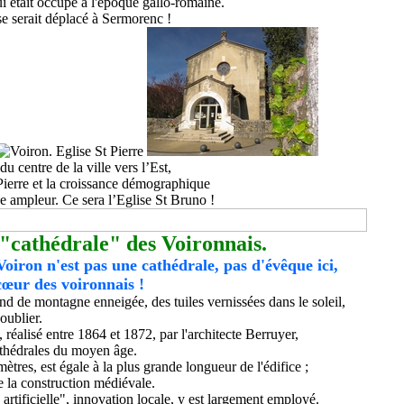
ui était occupé à l'époque gallo-romaine.
se serait déplacé à Sermorenc !
 centre de la ville vers l’Est,
-Pierre et la croissance démographique
de ampleur. Ce sera l’Eglise St Bruno !
 "cathédrale" des Voironnais.
oiron n'est pas une cathédrale, pas d'évêque ici,
 cœur des voironnais !
nd de montagne enneigée, des tuiles vernissées dans le soleil,
oublier.
, réalisé entre 1864 et
1872,
par l'architecte Berruyer,
cathédrales du moyen âge
.
mètres
,
est égale à la plus grande longueur de l'édifice ;
e la construction médiévale.
artificielle", innovation locale, y est largement employé.