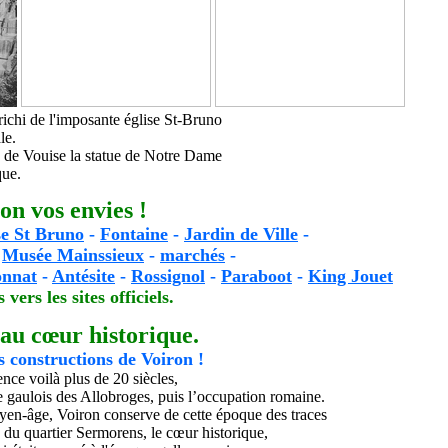
richi de
l'imposante église St-Bruno
le
.
de Vouise la statue de Notre Dame
que.
on vos envies !
se St Bruno
-
Fontaine
-
Jardin de Ville
-
-
Musée Mainssieux
-
marchés
-
nnat
-
Antésite
-
Rossignol
-
Paraboot
-
King Jouet
 vers les sites officiels.
 au cœur historique.
s constructions de Voiron !
ce voilà plus de 20 siècles,
le gaulois des Allobroges, puis l’occupation romaine.
en-âge, Voiron conserve de cette époque des traces
 du quartier Sermorens, le cœur historique
,