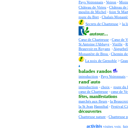
Pays Voironnais
-
Voiron
-
Moir
Château de Virieu
-
Château de
moulin de Michel
-
foire St Mar
route du Bret
-
Chalais Monastè
Secrets de Chartreuse
>
la l
autour...
Cœur de Chartreuse
-
C
œur de V
St Antoine l'Abbaye
-
Vizille
-
R
Beauvoir en Royans
-
Aiguebel
Monastère de Brou
-
Chemin des
La noix de Grenoble
>
Gran
balades randos
introduction
-
Pays Voironnais
rand'auto
introduction
-
choix
-
route du 
cœur de Chartreuse
-
cœur de Ve
fêtes
, manifestations
marchés aux fleurs
-
la Beaucroi
la St Jean
Hannibal
-
Festival C
découvertes
Chartreuse nature
-
Chartreuse 
activités
visiter, voir, fair