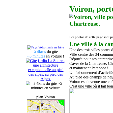
Voiron,
port
Les photos de cette page sont pe
Une ville à la c
U
ne des trois villes portes
à
4kms
du gîte
Ville-
centre
des 34 commu
~5
minutes
en voiture !
Réputée pour ses entrepris
C
aves de la Chartreuse,
C
h
et maintenant Paraboot !
Un foisonnement d’activités 
Au pied des champs de neig
Voiron est devenue une cité
C'est une ville
où
il fait b
plan Voiron