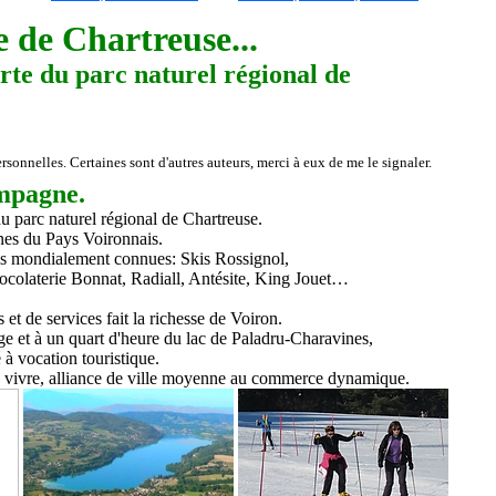
e de Chartreuse...
rsonnelles. Certaines sont d'autres auteurs, merci à eux de me le signaler.
ampagne.
 du parc naturel régional de Chartreuse.
nes
du Pays Voironnais
.
es mondialement connues:
Skis
Rossignol,
ocolaterie Bonnat, Radiall, Antésite
, King Jouet
…
et de services fait la richesse de Voiron.
e et à un quart d'heure du lac de
Paladru-
Charavines,
 à vocation touristique.
on vivre, alliance de ville moyenne au commerce dynamique
.