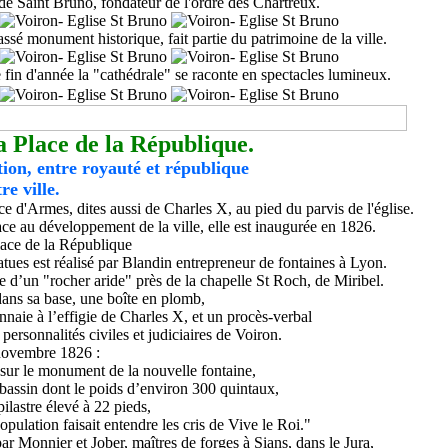
 de Saint Bruno, fondateur de l'ordre des Chartreux.
ssé monument historique, fait partie du patrimoine de la ville.
e fin d'année la "cathédrale" se raconte en spectacles lumineux.
a Place de la République.
ution, entre royauté et république
re ville.
ace d'Armes, dites aussi de Charles X
, a
u pied du parvis de l'église
.
ace au développement de la ville,
elle est
inaugurée en 1826.
atues est réalisé par Blandin entrepreneur de fontaines
à Lyon.
te d’un
"
rocher aride
"
près de la chapelle St Roch,
de Miribel.
dans sa base,
une boîte en plomb,
naie à l’effigie de Charles X, et un procès-verbal
 personnalités civiles et judiciaires de Voiron.
 novembre 1826 :
é sur le monument de la nouvelle fontaine,
bassin dont le poids d’environ 300 quintaux,
 pilastre élevé à 22 pieds,
opulation faisait entendre les cris de Vive le Roi
."
ar Monnier et Jober, maîtres de forges à Sians, dans le Jura,