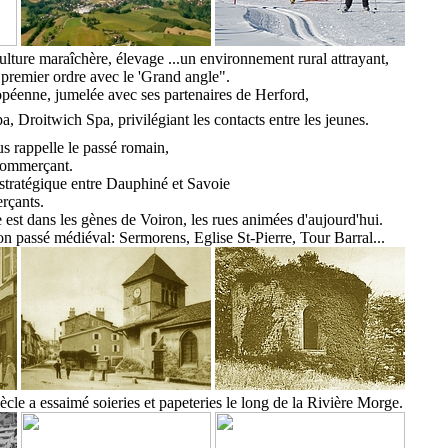
ulture maraîchère, élevage ...un environnement rural attrayant,
t premier ordre avec le 'Grand angle".
éenne, jumelée avec ses partenaires de Herford,
pa, Droitwich Spa
,
privilégiant les contacts entre les jeunes.
 rappelle le passé romain,
commerçant.
stratégique
entre Dauphiné et Savoie
rçants.
st dans les gènes de Voiron, les rues animées d'aujourd'hui.
on passé médiéval
:
Sermorens,
Eglise S
t
-Pierre,
Tour Barral...
ècle
a essaimé soieries et papeteries le long de la Rivière Morge.