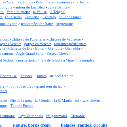
ans
-
Voreppe
-
Tullins
-
Paladru
-
les communes
-
St Jean
-
 Longpra
-
autour du Lac Bleu
-
Sylve Bénite
-
tin
-
Vert bleu pierre
-
la Vouise
-
la Tençon
-
-
re
-
Tour Barral
-
Girouette
Centralp
-
Tour de France
iqueur verte
>
renommée planétaire
-
Aiguenoire
ercors
-
C
hâteau de Pupetières
-
Château de Vaulserre
-
oyans Vercors
-
gorges en
V
ercors
-
fontaines pétrifiantes
-
ette
-
Clairette de Die
-
Bonal
-
Grenoble
-
Gianadda
-
 santons
-
Aigle Grand Serre
-
Facteur Cheval
d Séchoir
>
nos séchoirs
>
fête de la noix à Vinay
>
la mondée
-
Chartreuse
-
Vercors
-
toutes
liste accès
rapide
Bret
-
tour du lac bleu
-
grand tour du lac
-
rcors
ssant
-
fête de la noix
-
la Mondée
-
la St Martin
-
foire aux chèvres
-
irque
-
Tour de France
patrimoine
-
Pays Voironnais
-
PV. gourmand
-
Grenoble
nature, bords d'eau
balades, randos, circuits
e...