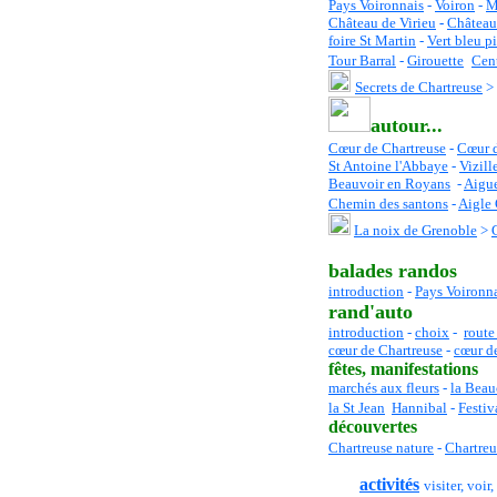
Pays Voironnais
-
Voiron
-
M
Château de Virieu
-
Château
foire St Martin
-
Vert bleu pi
Tour Barral
-
Girouette
Cen
Secrets de Chartreuse
>
autour...
Cœur de Chartreuse
-
C
œur 
St Antoine l'Abbaye
-
Vizill
Beauvoir en Royans
-
Aigue
Chemin des santons
-
Aigle 
La noix de Grenoble
>
balades randos
introduction
-
Pays Voironn
rand'auto
introduction
-
choix
-
route
cœur de Chartreuse
-
cœur d
fêtes
, manifestations
marchés aux fleurs
-
la Beau
la St Jean
Hannibal
-
Festiv
découvertes
Chartreuse nature
-
Chartreu
activités
visiter, voir,