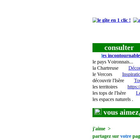
consulter
l
es incontournable
le pays
V
oironnais...
la Chartreuse
Décou
le Vercors
Inspirati
découvrir l'Isère
To
les territoires
https:
les tops de l'Isère
Le
les espaces naturels
.
vous aimez,
j'aime >
partagez sur
votre
pag