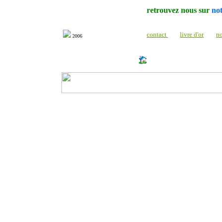
retrouvez nous sur
no
contact
livre d'or
n
2006
http://www.milonic.com/dm.php