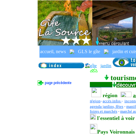
Isère
,
Pays Voironnais,
Paysages emblé
accueil, news
GLS le gîte
jardin et cui
gîte, gite jardin, France,
Rhône
Alpes
gîte
jardin
tourisme
région
a
région
-
accès infos
-
incont
agenda jardins, fêtes
-
manif
foires et marchés
-
marché au
l
'essentiel
à voir
Pays Voironnais