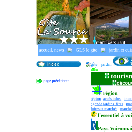
La
Tençon
en
Chartreuse
, sortie
accueil, news
GLS le gîte
jardin et cui
gîte rural, France, Alpes, Dauphin
gîte
jardin
tourism
région
région
-
accès infos
-
inco
agenda jardins, fêtes
-
man
foires et marchés
-
marché 
l
'essentiel
à vo
Pays Voironn