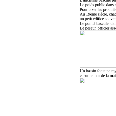
L'ancienne bascule pu
Le poids public dans ch
Pour taxer les produit
Au 19ème siècle, chaqu
un petit édifice souvent
Le pont à bascule, dan
Le peseur, officier as
U
n bassin fontaine my
et
sur
le mur de la mai