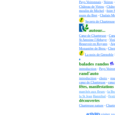
Pays Voironnais
-
Voiron
Château de Virieu
-
Châte
moulin de Michel
-
foire 
route du Bret
-
Chalais M
Secrets de Chartreuse
autour...
Cœur de Chartreuse
-
C
œu
St Antoine l'Abbaye
-
Vizi
Beauvoir en Royans
-
Aig
Monastère de Brou
-
Chem
La noix de Grenoble
balades randos
introduction
-
Pays Voiro
rand'auto
introduction
-
choix
-
rou
cœur de Chartreuse
-
cœur
fêtes
, manifestations
marchés aux fleurs
-
la Be
la St Jean
Hannibal
-
Fest
découvertes
Chartreuse nature
-
Chartr
activités
visiter, voi