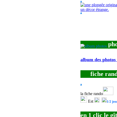
pho
album des photos
fiche ran
la fiche rando
Est
1/2 jo
en 1 clic le gî