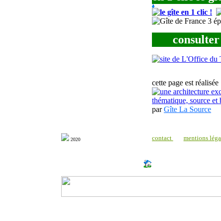
consulter
cette page est réalisée
par
Gîte La Source
contact
mentions léga
2020
http:
//www.milonic.com/dm.php