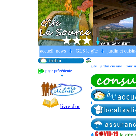
formulaires de réservation Gîte La S
accueil, news
GLS le gîte
jardin et cuisin
.
gîte
jardin cuisine
touri
livre d'or
le gîte