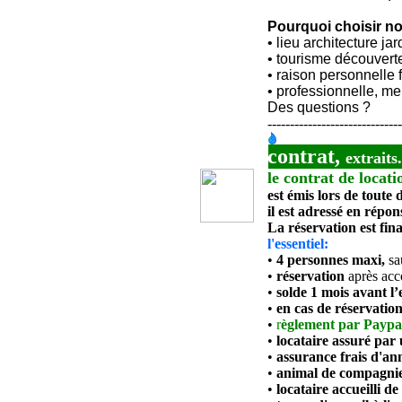
Pourquoi choisir no
• lieu architecture jar
• tourisme découvert
• raison personnelle 
• professionnelle, me
Des questions ?
-----------------------------
contrat,
extraits
le contrat de locati
est émis lors de toute
il est adressé en répo
La réservation est fin
l'essentiel:
•
4 personnes maxi,
sa
•
réservation
après ac
•
solde 1 mois avant l’
•
en cas de réservatio
•
r
èglement
par Paypa
•
locataire
assuré par 
•
assurance
frais d'an
•
animal de compagnie
•
locataire
accueilli d