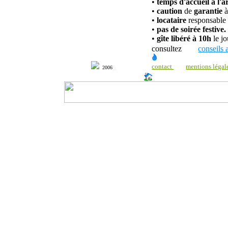
•
temps d'accueil à l'a
•
caution
de
garantie
à
•
locataire
responsable 
•
pas de soirée festive.
•
gîte
libéré à 10h
le jo
consultez
conseils 
contact
mentions léga
l
2006
&
http://www.milonic.com/dm.php