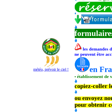
formulaire
les demandes d
ne peuvent être acc
en Fra
météo, prévoir le ciel !
établissement de v
•
copiez-coller 
ou envoyez no
pour obtenir c