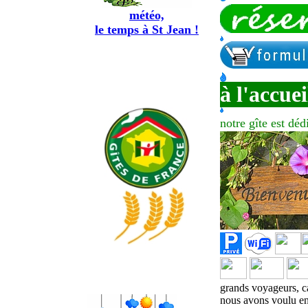
météo,
le temps à St Jean !
à l'accuei
notre
gîte
est dédi
grands voyageurs, ca
nous avons voulu en 