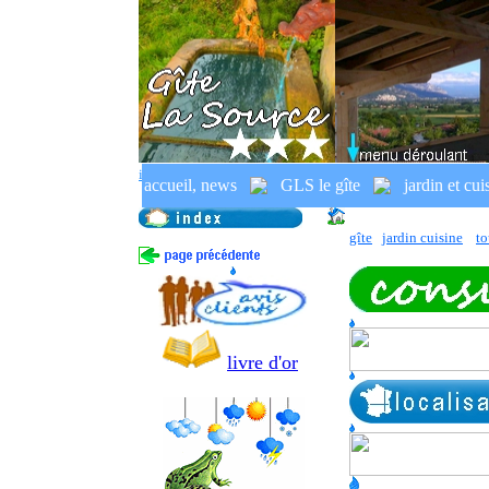
index
location,
gîte rural, gîte jardin
accueil, news
GLS le gîte
jardin et cui
location, réservations, tarifs, di
gîte
jardin cuisine
to
livre d'or