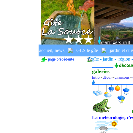
.
accueil, news
GLS le gîte
jardin et cui
.
gîte
-
jardin
-
région
-
galeries
intro
-
décor
-
chansons
-
La météorologie, c'es