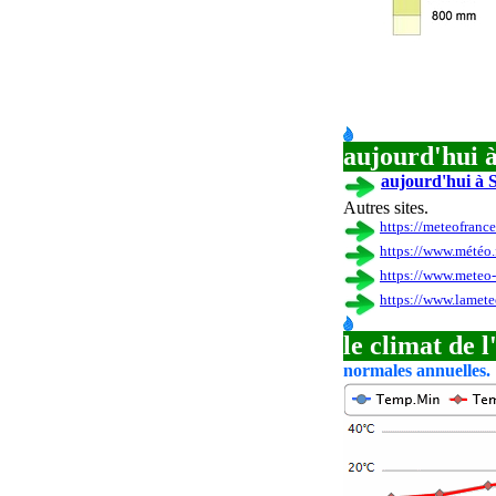
aujourd'hui 
aujourd'hui à 
Autres sites.
https://meteofranc
https://www.météo.
https://www.meteo-
https://www.lamete
le climat de 
normales annuelles.