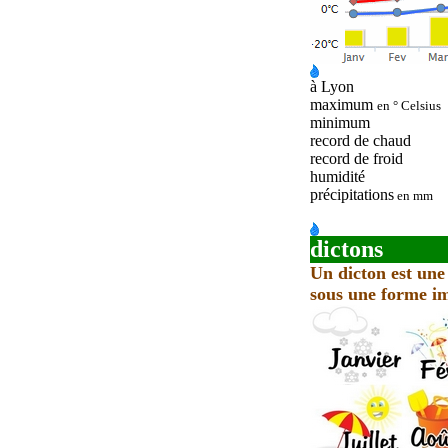
à Lyon
maximum
en ° Celsius
minimum
record de chaud
record de froid
humidité
précipitations
en mm
dictons
Un dicton est une
sous une forme im