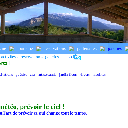
sine
tourisme
réservations
partenaires
galeries
activités
-
réservation
-
galeries
contact
citations
-
po
ésies
-
arts
-
artistesamis
-
jardin fleuri
-
divers
-
insolites
météo, prévoir le ciel !
t l'art de prévoir ce qui change tout le temps.