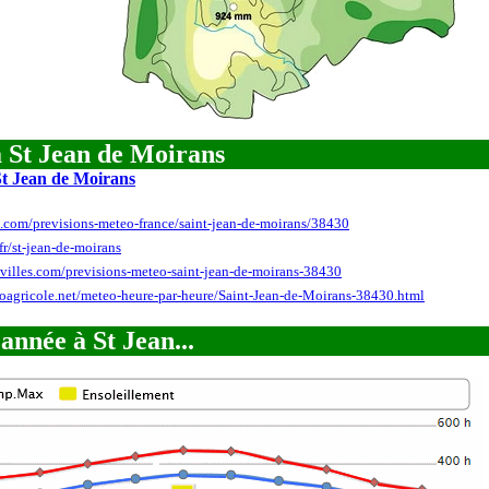
à St Jean de Moirans
St Jean de Moirans
e.com/previsions-meteo-france/saint-jean-de-moirans/38430
fr/st-jean-de-moirans
villes.com/previsions-meteo-saint-jean-de-moirans-38430
oagricole.net/meteo-heure-par-heure/Saint-Jean-de-Moirans-38430.html
l'année
à St Jean...