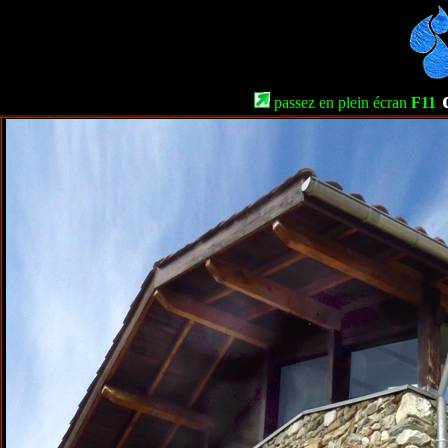
d
passez en plein écran
F11