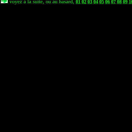
voyez à la suite, ou au hasard,
01
02
03
04
05
06
07
08
09
1
.