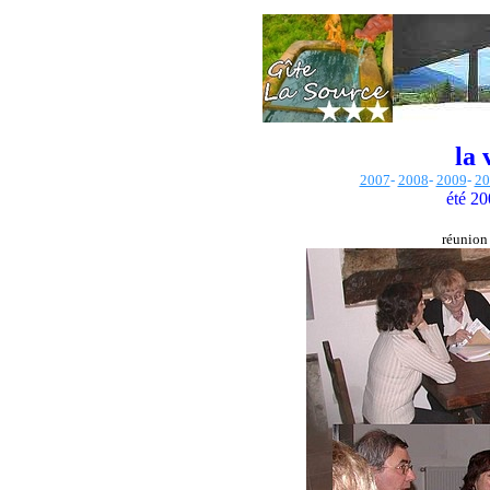
la 
2007
-
2008
-
2009
-
20
été 20
réunion