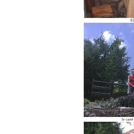
El
le carr