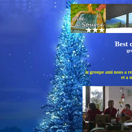
Best 
gr
le groupe ami nous a re
et a m